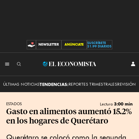
SUSCRÍBETE
NEWSLETTER
ANÚNCIATE
CONTRIBUCIONES
$1.99 DIARIOS
INI
El
SES
Economista
ÚLTIMAS NOTICIAS
TENDENCIAS:
REPORTES TRIMESTRALES
REVISIÓN 
3:00 min
ESTADOS
Lectura
Gasto en alimentos aumentó 15.2%
en los hogares de Querétaro
Querétaro se colocó como la segunda