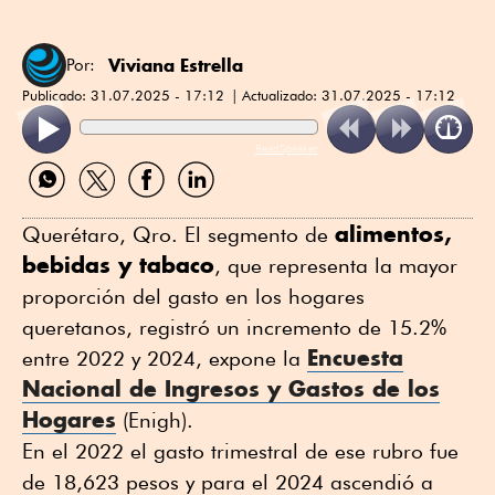
Viviana Estrella
Por:
Publicado:
31.07.2025 - 17:12
Actualizado:
31.07.2025 - 17:12
ReadSpeaker
Compartir
Compartir
Compartir
Compartir
por
por
por
por
WhatsApp
Twitter
Facebook
Linkedin
alimentos,
Querétaro, Qro. El segmento de
bebidas y tabaco
, que representa la mayor
proporción del gasto en los hogares
queretanos, registró un incremento de 15.2%
Encuesta
entre 2022 y 2024, expone la
Nacional de Ingresos y Gastos de los
Hogares
(Enigh).
En el 2022 el gasto trimestral de ese rubro fue
de 18,623 pesos y para el 2024 ascendió a