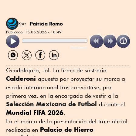
Patricia Romo
Por:
Publicado:
15.05.2026 - 18:49
ReadSpeaker
Compartir
Compartir
Compartir
Compartir
por
por
por
por
WhatsApp
Twitter
Facebook
Linkedin
Guadalajara, Jal. La firma de sastrería
Calderoni
apuesta por proyectar su marca a
escala internacional tras convertirse, por
primera vez, en la encargada de vestir a la
Selección Mexicana de Futbol
durante el
Mundial FIFA 2026
.
En el marco de la presentación del traje oficial
Palacio de Hierro
realizada en