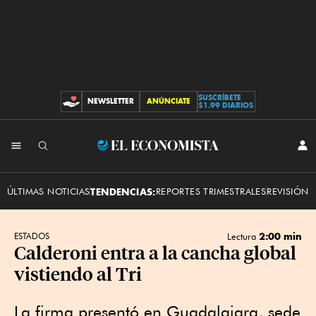
SUSCRÍBETE
NEWSLETTER
ANÚNCIATE
CONTRIBUCIONES
$1.99 DIARIOS
INI
El
SES
Economista
ÚLTIMAS NOTICIAS
TENDENCIAS:
REPORTES TRIMESTRALES
REVISIÓN 
2:00 min
ESTADOS
Lectura
Calderoni entra a la cancha global
vistiendo al Tri
La firma presentó en Guadalajara, sede