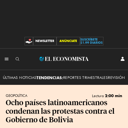
SUSCRÍBETE
NEWSLETTER
ANÚNCIATE
CONTRIBUCIONES
$1.99 DIARIOS
INI
El
SES
Economista
ÚLTIMAS NOTICIAS
TENDENCIAS:
REPORTES TRIMESTRALES
REVISIÓN 
2:00 min
GEOPOLÍTICA
Lectura
Ocho países latinoamericanos
condenan las protestas contra el
Gobierno de Bolivia