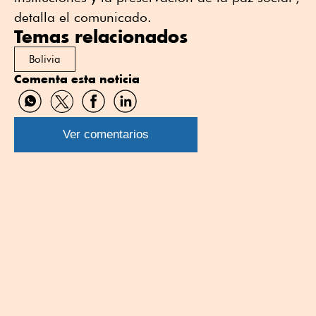
detalla el comunicado.
Temas relacionados
Bolivia
Comenta esta noticia
Compartir
Compartir
Compartir
Compartir
por
por
por
por
WhatsApp
Twitter
Facebook
Linkedin
Ver comentarios