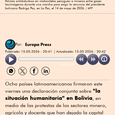
Policías antidisturbios en motocicletas persiguen a mineros entre gases
lacrimógenos durante una marcha para exigir la renuncia del presidente
boliviano Rodrigo Paz, en La Paz, el 14 de mayo de 2026.
AFP
Europa Press
Por:
Publicado:
15.05.2026 - 20:41
Actualizado:
15.05.2026 - 20:42
ReadSpeaker
Compartir
Compartir
Compartir
Compartir
por
por
por
por
WhatsApp
Twitter
Facebook
Linkedin
Ocho países latinoamericanos firmaron este
"la
viernes una declaración conjunta sobre
situación humanitaria" en Bolivia
, en
medio de las protestas de los sectores minero,
agrícola y docente que han dejado la capital