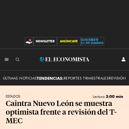
SUSCRÍBETE
NEWSLETTER
ANÚNCIATE
CONTRIBUCIONES
$1.99 DIARIOS
INI
El
SES
Economista
ÚLTIMAS NOTICIAS
TENDENCIAS:
REPORTES TRIMESTRALES
REVISIÓN 
3:00 min
ESTADOS
Lectura
Caintra Nuevo León se muestra
optimista frente a revisión del T-
MEC