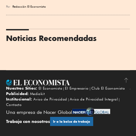
Por
Redacción El Economista
Noticias Recomendadas
Nuestros Sitios:
El Economista
El Empresario
Club El Economista
Subir
Publicidad:
Mediakit
Institucional:
Aviso de Privacidad
Aviso de Privacidad Integral
Contacto
Una empresa de Nacer Global
Trabaja con nosotros
Ir a la bolsa de trabajo