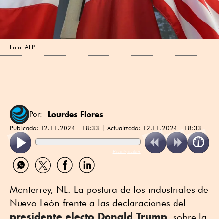
Foto: AFP
Lourdes Flores
Por:
Publicado:
12.11.2024 - 18:33
Actualizado:
12.11.2024 - 18:33
ReadSpeaker
Compartir
Compartir
Compartir
Compartir
por
por
por
por
WhatsApp
Twitter
Facebook
Linkedin
Monterrey, NL. La postura de los industriales de
Nuevo León frente a las declaraciones del
presidente electo Donald Trump
, sobre la