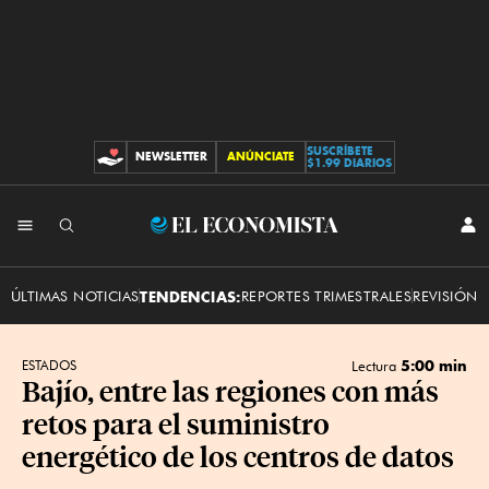
SUSCRÍBETE
NEWSLETTER
ANÚNCIATE
CONTRIBUCIONES
$1.99 DIARIOS
INI
El
SES
Economista
ÚLTIMAS NOTICIAS
TENDENCIAS:
REPORTES TRIMESTRALES
REVISIÓN 
5:00 min
ESTADOS
Lectura
Bajío, entre las regiones con más
retos para el suministro
energético de los centros de datos