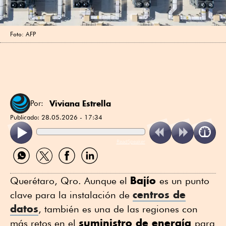
Foto: AFP
Viviana Estrella
Por:
Publicado:
28.05.2026 - 17:34
ReadSpeaker
Compartir
Compartir
Compartir
Compartir
por
por
por
por
WhatsApp
Twitter
Facebook
Linkedin
Bajío
Querétaro, Qro. Aunque el
es un punto
centros de
clave para la instalación de
datos
, también es una de las regiones con
suministro de energía
más retos en el
para