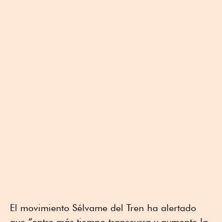
El movimiento Sélvame del Tren ha alertado
que “entre más tiempo transcurra y aumente la