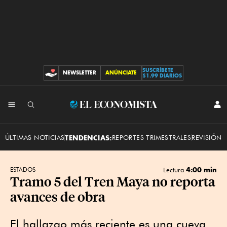
SUSCRÍBETE
NEWSLETTER
ANÚNCIATE
CONTRIBUCIONES
$1.99 DIARIOS
INI
El
SES
Economista
ÚLTIMAS NOTICIAS
TENDENCIAS:
REPORTES TRIMESTRALES
REVISIÓN 
4:00 min
ESTADOS
Lectura
Tramo 5 del Tren Maya no reporta
avances de obra
El hallazgo más reciente es una cueva