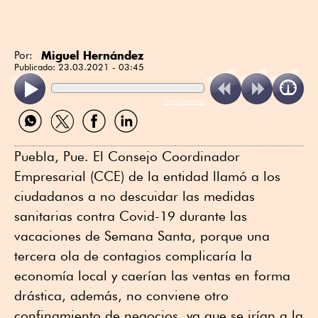
Miguel Hernández
Por:
Publicado:
23.03.2021 - 03:45
ReadSpeaker
Compartir
Compartir
Compartir
Compartir
por
por
por
por
WhatsApp
Twitter
Facebook
Linkedin
Puebla, Pue. El Consejo Coordinador
Empresarial (CCE) de la entidad llamó a los
ciudadanos a no descuidar las medidas
sanitarias contra Covid-19 durante las
vacaciones de Semana Santa, porque una
tercera ola de contagios complicaría la
economía local y caerían las ventas en forma
drástica, además, no conviene otro
confinamiento de negocios, ya que se irían a la