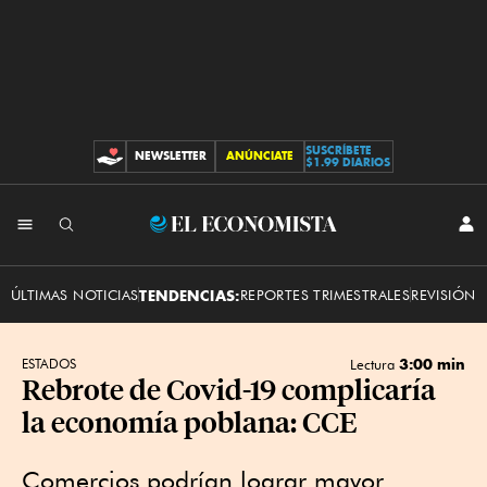
SUSCRÍBETE
NEWSLETTER
ANÚNCIATE
CONTRIBUCIONES
$1.99 DIARIOS
INI
El
SES
Economista
ÚLTIMAS NOTICIAS
TENDENCIAS:
REPORTES TRIMESTRALES
REVISIÓN 
3:00 min
ESTADOS
Lectura
Rebrote de Covid-19 complicaría
la economía poblana: CCE
Comercios podrían lograr mayor