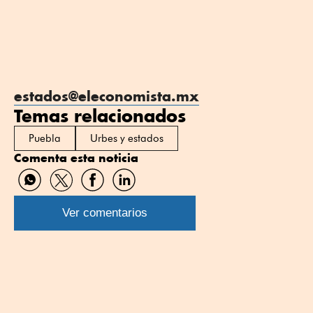
estados@eleconomista.mx
Temas relacionados
Puebla
Urbes y estados
Comenta esta noticia
Compartir
Compartir
Compartir
Compartir
por
por
por
por
WhatsApp
Twitter
Facebook
Linkedin
Ver comentarios