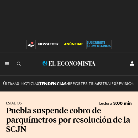
SUSCRÍBETE
NEWSLETTER
ANÚNCIATE
CONTRIBUCIONES
$1.99 DIARIOS
INI
El
SES
Economista
ÚLTIMAS NOTICIAS
TENDENCIAS:
REPORTES TRIMESTRALES
REVISIÓN 
3:00 min
ESTADOS
Lectura
Puebla suspende cobro de
parquímetros por resolución de la
SCJN