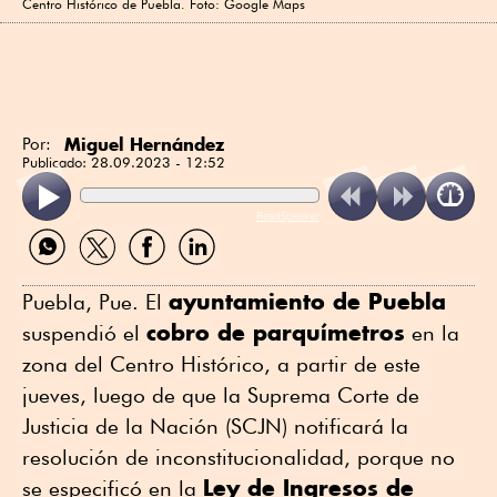
Centro Histórico de Puebla. Foto: Google Maps
Miguel Hernández
Por:
Publicado:
28.09.2023 - 12:52
ReadSpeaker
Compartir
Compartir
Compartir
Compartir
por
por
por
por
WhatsApp
Twitter
Facebook
Linkedin
ayuntamiento de Puebla
Puebla, Pue. El
cobro de parquímetros
suspendió el
en la
zona del Centro Histórico, a partir de este
jueves, luego de que la Suprema Corte de
Justicia de la Nación (SCJN) notificará la
resolución de inconstitucionalidad, porque no
Ley de Ingresos de
se especificó en la