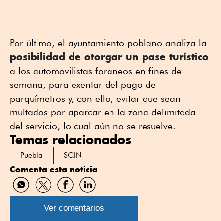
Por último, el ayuntamiento poblano analiza la
posibilidad de otorgar un pase turístico
a los automovilistas foráneos en fines de
semana, para exentar del pago de
parquímetros y, con ello, evitar que sean
multados por aparcar en la zona delimitada
del servicio, lo cual aún no se resuelve.
Temas relacionados
Puebla
SCJN
Comenta esta noticia
Compartir
Compartir
Compartir
Compartir
por
por
por
por
WhatsApp
Twitter
Facebook
Linkedin
Ver comentarios