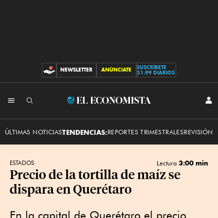
SUSCRÍBETE
NEWSLETTER
ANÚNCIATE
CONTRIBUCIONES
$1.99 DIARIOS
INI
El
SES
Economista
ÚLTIMAS NOTICIAS
TENDENCIAS:
REPORTES TRIMESTRALES
REVISIÓN 
3:00 min
ESTADOS
Lectura
Precio de la tortilla de maíz se
dispara en Querétaro
En la capital de Querétaro el precio