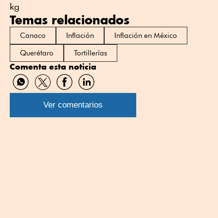
kg
Temas relacionados
Canaco
Inflación
Inflación en México
Querétaro
Tortillerías
Comenta esta noticia
Compartir
Compartir
Compartir
Compartir
por
por
por
por
WhatsApp
Twitter
Facebook
Linkedin
Ver comentarios