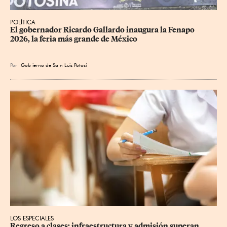
POLÍTICA
​El gobernador Ricardo Gallardo inaugura la Fenapo 
2026, la feria más grande de México
Por
Gob
ierno de Sa
n Luis Potosí
LOS ESPECIALES
Regreso a clases: infraestructura y admisión superan 