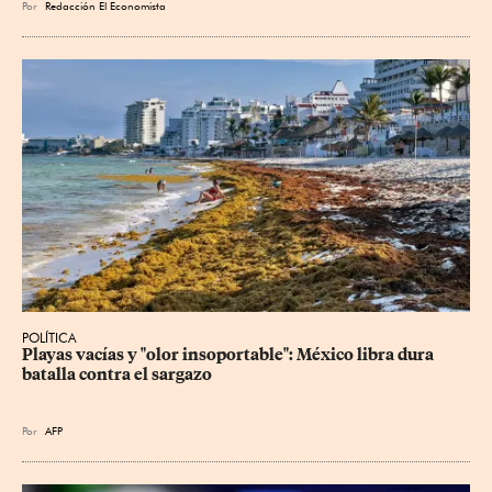
Por
Redacción El Economista
POLÍTICA
Playas vacías y "olor insoportable": México libra dura 
batalla contra el sargazo
Por
AFP