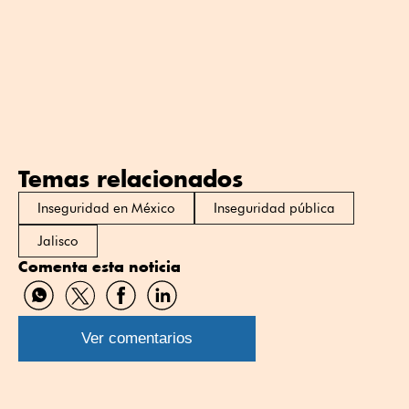
Temas relacionados
Inseguridad en México
Inseguridad pública
Jalisco
Comenta esta noticia
Compartir
Compartir
Compartir
Compartir
por
por
por
por
WhatsApp
Twitter
Facebook
Linkedin
Ver comentarios