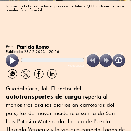
La inseguridad cuesta a los empresarios de Jalisco 7,000 millones de pesos
anuales. Foto: Especial.
Patricia Romo
Por:
Publicado:
28.12.2023 - 20:16
ReadSpeaker
Compartir
Compartir
Compartir
Compartir
por
por
por
por
WhatsApp
Twitter
Facebook
Linkedin
Guadalajara, Jal. El sector del
autotransportes de carga
reporta al
menos tres asaltos diarios en carreteras del
país, las de mayor incidencia son la de San
Luis Potosí a Matehuala, la ruta de Puebla-
Tlaxcala-Veracruz y la vía que conecta Lagos de