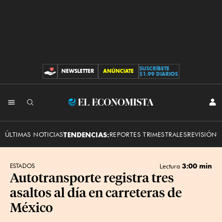
SUSCRÍBETE
NEWSLETTER
ANÚNCIATE
CONTRIBUCIONES
$1.99 DIARIOS
INI
El
SES
Economista
ÚLTIMAS NOTICIAS
TENDENCIAS:
REPORTES TRIMESTRALES
REVISIÓN 
3:00 min
ESTADOS
Lectura
Autotransporte registra tres
asaltos al día en carreteras de
México