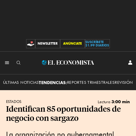
SUSCRÍBETE
NEWSLETTER
ANÚNCIATE
CONTRIBUCIONES
$1.99 DIARIOS
INI
El
SES
Economista
ÚLTIMAS NOTICIAS
TENDENCIAS:
REPORTES TRIMESTRALES
REVISIÓN 
3:00 min
ESTADOS
Lectura
Identifican 85 oportunidades de
negocio con sargazo
La organización no gubernamental