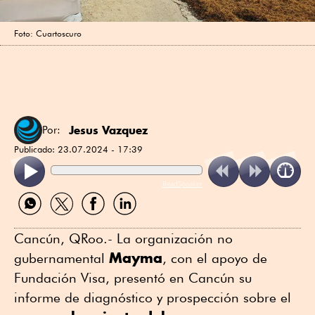
Foto: Cuartoscuro
Jesus Vazquez
Por:
Publicado:
23.07.2024 - 17:39
ReadSpeaker
Compartir
Compartir
Compartir
Compartir
por
por
por
por
WhatsApp
Twitter
Facebook
Linkedin
Cancún, QRoo.- La organización no
Mayma
gubernamental
, con el apoyo de
Fundación Visa, presentó en Cancún su
informe de diagnóstico y prospección sobre el