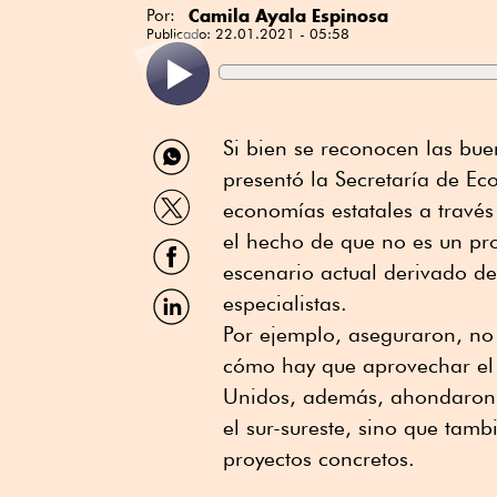
Camila Ayala Espinosa
Por:
Publicado:
22.01.2021 - 05:58
Compartir
Si bien se reconocen las bue
por
presentó la Secretaría de Ec
WhatsApp
Compartir
economías estatales a través 
por
Twitter
el hecho de que no es un pro
Compartir
por
escenario actual derivado d
Facebook
Compartir
especialistas.
por
Por ejemplo, aseguraron, no s
Linkedin
cómo hay que aprovechar el
Unidos, además, ahondaron, 
el sur-sureste, sino que tam
proyectos concretos.