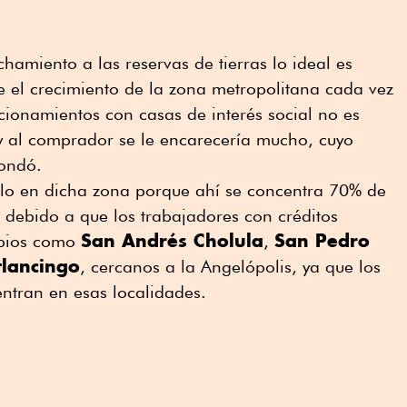
hamiento a las reservas de tierras lo ideal es
 el crecimiento de la zona metropolitana cada vez
ccionamientos con casas de interés social no es
 y al comprador se le encarecería mucho, cuyo
hondó.
rlo en dicha zona porque ahí se concentra 70% de
, debido a que los trabajadores con créditos
San Andrés Cholula
San Pedro
ipios como
,
lancingo
, cercanos a la Angelópolis, ya que los
entran en esas localidades.