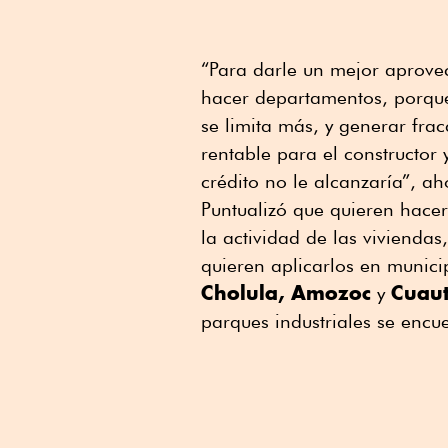
“Para darle un mejor aprovec
hacer departamentos, porque
se limita más, y generar fra
rentable para el constructor
crédito no le alcanzaría”, a
Puntualizó que quieren hace
la actividad de las viviendas
quieren aplicarlos en munic
Cholula,
Amozoc
Cuaut
y
parques industriales se encu