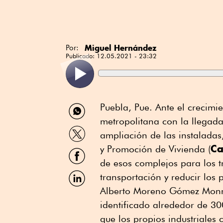
Miguel Hernández
Por:
Publicado:
12.05.2021 - 23:32
Compartir
Puebla, Pue. Ante el crecimi
por
metropolitana con la llegad
WhatsApp
Compartir
ampliación de las instaladas
por
Ca
Twitter
y Promoción de Vivienda (
Compartir
por
de esos complejos para los t
Facebook
Compartir
transportación y reducir los
por
Alberto Moreno Gómez Monroy
Linkedin
identificado alrededor de 30
que los propios industriales