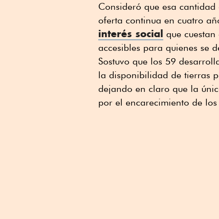
Consideró que esa cantidad d
oferta continua en cuatro añ
interés social
que cuestan 
accesibles para quienes se 
Sostuvo que los 59 desarroll
la disponibilidad de tierras
dejando en claro que la única
por el encarecimiento de los