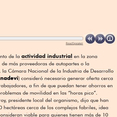
ReadSpeaker
actividad industrial
ento de la
en la zona
a de más proveedoras de autopartes o la
, la Cámara Nacional de la Industria de Desarrollo
nadevi
) consideró necesario generar oferta cerca
rabajadores, a fin de que puedan tener ahorros en
 problemas de movilidad en las “horas pico”.
, presidente local del organismo, dijo que han
0 hectáreas cerca de los complejos fabriles, idea
 consideran viable para quienes tienen más de 10