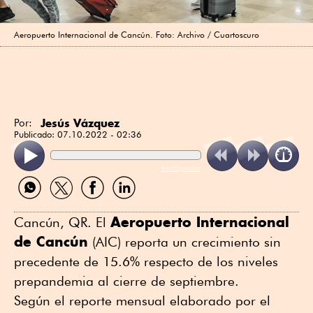
Aeropuerto Internacional de Cancún. Foto: Archivo / Cuartoscuro
Jesús Vázquez
Por:
Publicado:
07.10.2022 - 02:36
ReadSpeaker
Compartir
Compartir
Compartir
Compartir
por
por
por
por
WhatsApp
Twitter
Facebook
Linkedin
Aeropuerto Internacional
Cancún, QR. El
de Cancún
(AIC) reporta un crecimiento sin
precedente de 15.6% respecto de los niveles
prepandemia al cierre de septiembre.
Según el reporte mensual elaborado por el