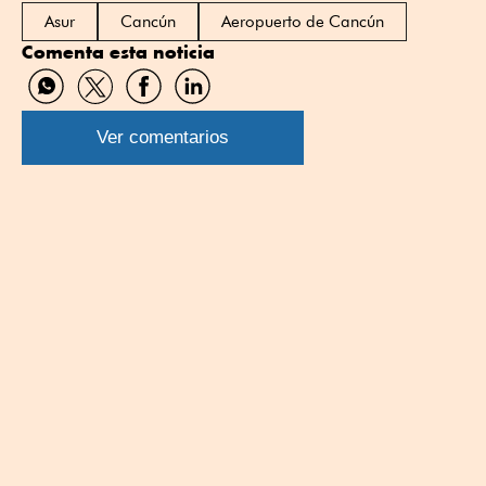
Asur
Cancún
Aeropuerto de Cancún
Comenta esta noticia
Compartir
Compartir
Compartir
Compartir
por
por
por
por
WhatsApp
Twitter
Facebook
Linkedin
Ver comentarios