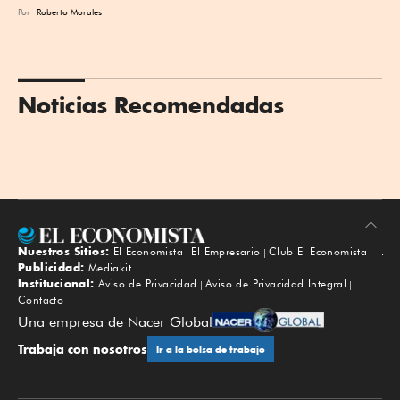
Por
Roberto Morales
Noticias Recomendadas
Nuestros Sitios:
El Economista
El Empresario
Club El Economista
Subir
Publicidad:
Mediakit
Institucional:
Aviso de Privacidad
Aviso de Privacidad Integral
Contacto
Una empresa de Nacer Global
Trabaja con nosotros
Ir a la bolsa de trabajo