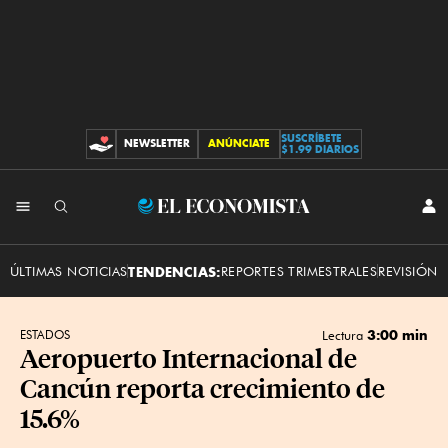
SUSCRÍBETE
NEWSLETTER
ANÚNCIATE
CONTRIBUCIONES
$1.99 DIARIOS
INI
El
SES
Economista
ÚLTIMAS NOTICIAS
TENDENCIAS:
REPORTES TRIMESTRALES
REVISIÓN 
3:00 min
ESTADOS
Lectura
Aeropuerto Internacional de
Cancún reporta crecimiento de
15.6%