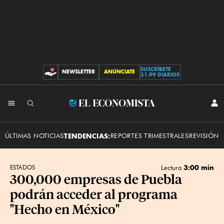
SUSCRÍBETE
NEWSLETTER
ANÚNCIATE
CONTRIBUCIONES
$1.99 DIARIOS
INI
El
SES
Economista
ÚLTIMAS NOTICIAS
TENDENCIAS:
REPORTES TRIMESTRALES
REVISIÓN 
3:00 min
ESTADOS
Lectura
300,000 empresas de Puebla
podrán acceder al programa
"Hecho en México"