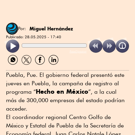
Miguel Hernández
Por:
Publicado:
28.05.2025 - 17:40
ReadSpeaker
Compartir
Compartir
Compartir
Compartir
por
por
por
por
WhatsApp
Twitter
Facebook
Linkedin
Puebla, Pue. El gobierno federal presentó este
jueves en Puebla, la campaña de registro al
Hecho en México
programa “
”, a la cual
más de 300,000 empresas del estado podrían
acceder.
El coordinador regional Centro Golfo de
México y Estatal de Puebla de la Secretaría de
Economía federal, Juan Carlos Natale López,