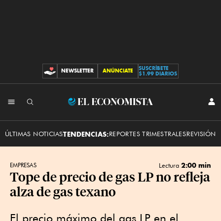
SUSCRÍBETE
NEWSLETTER
ANÚNCIATE
CONTRIBUCIONES
$1.99 DIARIOS
INI
El
SES
Economista
ÚLTIMAS NOTICIAS
TENDENCIAS:
REPORTES TRIMESTRALES
REVISIÓN 
2:00 min
EMPRESAS
Lectura
Tope de precio de gas LP no refleja
alza de gas texano
El precio máximo del gas LP en el