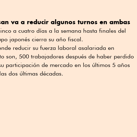
san va a reducir algunos turnos en ambas
nco a cuatro días a la semana hasta finales del
o japonés cierra su año fiscal.
ende reducir su fuerza laboral asalariada en
to son, 500 trabajadores después de haber perdido
su participación de mercado en los últimos 5 años
las dos últimas décadas.