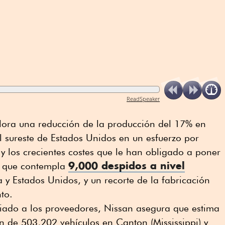
ReadSpeaker
ora una reducción de la producción del 17% en
 sureste de Estados Unidos en un esfuerzo por
 y los crecientes costes que le han obligado a poner
9,000 despidos a nivel
e que contempla
 y Estados Unidos, y un recorte de la fabricación
to.
ado a los proveedores, Nissan asegura que estima
 de 503,202 vehículos en Canton (Mississippi) y