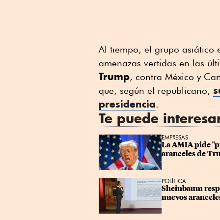
Al tiempo, el grupo asiático 
amenazas vertidas en las últ
Trump
, contra México y Ca
s
que, según el republicano,
presidencia
.
Te puede interesa
EMPRESAS
La AMIA pide "pr
aranceles de T
POLÍTICA
Sheinbaum respo
nuevos arancele