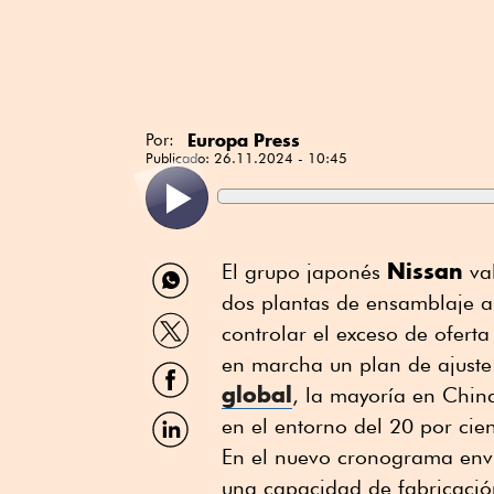
Europa Press
Por:
Publicado:
26.11.2024 - 10:45
Compartir
Nissan
El grupo japonés
val
por
dos plantas de ensamblaje al
WhatsApp
Compartir
controlar el exceso de oferta
por
Twitter
en marcha un plan de ajust
Compartir
por
global
, la mayoría en China
Facebook
Compartir
en el entorno del 20 por cien
por
En el nuevo cronograma envi
Linkedin
una capacidad de fabricación