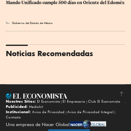
Mando Unificado cumple 500 días en Oriente del Edoméx
Por
Gobierno del Estado de México
Noticias Recomendadas
Nuestros Sitios:
El Economista
El Empresario
Club El Economista
Subir
Publicidad:
Mediakit
Institucional:
Aviso de Privacidad
Aviso de Privacidad Integral
Contacto
Una empresa de Nacer Global