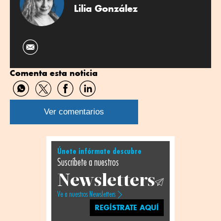
Lilia González
Comenta esta noticia
Compartir
Compartir
Compartir
Compartir
por
por
por
por
WhatsApp
Twitter
Facebook
Linkedin
Ver comentarios
Únete infórmate descubre
Suscríbete a nuestros
Newsletters
Ve a nuestros Newsletters
REGÍSTRATE AQUÍ