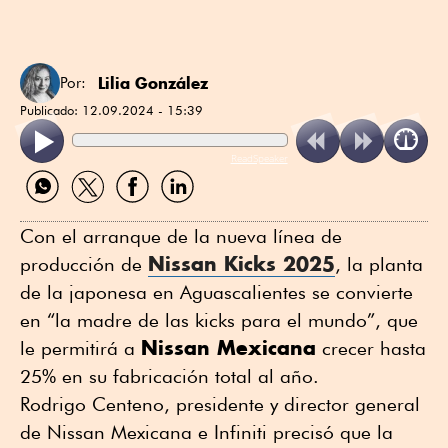
Lilia González
Por:
Publicado:
12.09.2024 - 15:39
ReadSpeaker
Compartir
Compartir
Compartir
Compartir
por
por
por
por
WhatsApp
Twitter
Facebook
Linkedin
Con el arranque de la nueva línea de
Nissan Kicks 2025
producción de
, la planta
de la japonesa en Aguascalientes se convierte
en “la madre de las kicks para el mundo”, que
Nissan Mexicana
le permitirá a
crecer hasta
25% en su fabricación total al año.
Rodrigo Centeno, presidente y director general
de Nissan Mexicana e Infiniti precisó que la