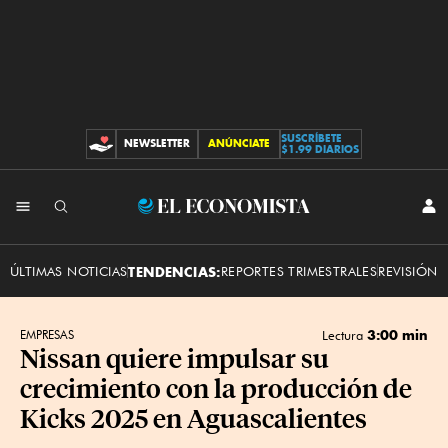
SUSCRÍBETE
NEWSLETTER
ANÚNCIATE
CONTRIBUCIONES
$1.99 DIARIOS
INI
El
SES
Economista
ÚLTIMAS NOTICIAS
TENDENCIAS:
REPORTES TRIMESTRALES
REVISIÓN 
3:00 min
EMPRESAS
Lectura
Nissan quiere impulsar su
crecimiento con la producción de
Kicks 2025 en Aguascalientes