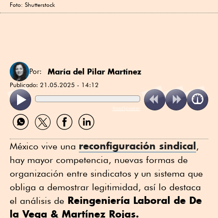
Foto: Shutterstock
María del Pilar Martínez
Por:
Publicado:
21.05.2025 - 14:12
ReadSpeaker
Compartir
Compartir
Compartir
Compartir
por
por
por
por
WhatsApp
Twitter
Facebook
Linkedin
reconfiguración sindical
México vive una
,
hay mayor competencia, nuevas formas de
organización entre sindicatos y un sistema que
obliga a demostrar legitimidad, así lo destaca
Reingeniería Laboral de De
el análisis de
la Vega & Martínez Rojas.