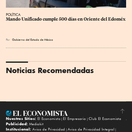
POLÍTICA
Mando Unificado cumple 500 días en Oriente del Edoméx
Por
Gobierno del Estado de México
Noticias Recomendadas
Nuestros Sitios:
El Economista
El Empresario
Club El Economista
Subir
Publicidad:
Mediakit
Institucional:
Aviso de Privacidad
Aviso de Privacidad Integral