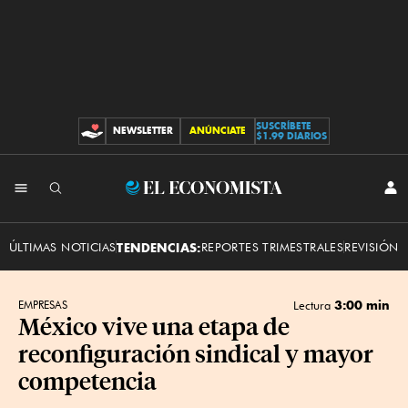
SUSCRÍBETE
NEWSLETTER
ANÚNCIATE
CONTRIBUCIONES
$1.99 DIARIOS
INI
El
SES
Economista
ÚLTIMAS NOTICIAS
TENDENCIAS:
REPORTES TRIMESTRALES
REVISIÓN 
3:00 min
EMPRESAS
Lectura
México vive una etapa de
reconfiguración sindical y mayor
competencia