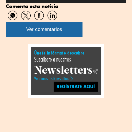
Comenta esta noticia
Compartir
Compartir
Compartir
Compartir
por
por
por
por
WhatsApp
Twitter
Facebook
Linkedin
Ver comentarios
Únete infórmate descubre
Suscríbete a nuestros
Newsletters
Ve a nuestros Newsletters
REGÍSTRATE AQUÍ