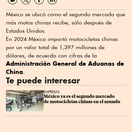
por
por
por
por
WhatsApp
Twitter
Facebook
Linkedin
México se ubicó como el segundo mercado que
más motos chinas recibe, sólo después de
Estados Unidos.
En 2024 México importó motocicletas chinas
por un valor total de 1,397 millones de
dólares, de acuerdo con cifras de la
Administración General de Aduanas de
China
.
Te puede interesar
EMPRESAS
México ya es el segundo mercado 
de motocicletas chinas en el mundo