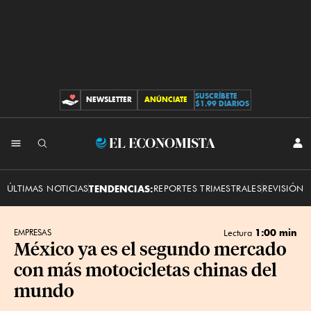
SUSCRÍBETE
NEWSLETTER
ANÚNCIATE
CONTRIBUCIONES
$1.99 DIARIOS
INI
El
SES
Economista
ÚLTIMAS NOTICIAS
TENDENCIAS:
REPORTES TRIMESTRALES
REVISIÓN 
1:00 min
EMPRESAS
Lectura
México ya es el segundo mercado
con más motocicletas chinas del
mundo