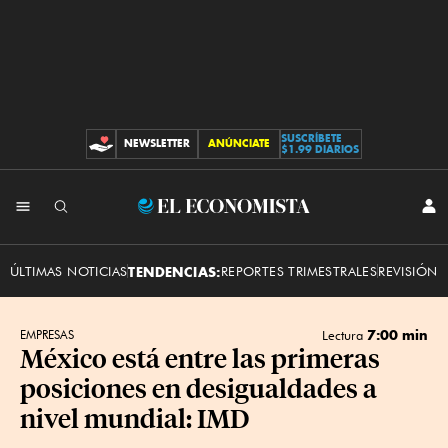
SUSCRÍBETE
NEWSLETTER
ANÚNCIATE
CONTRIBUCIONES
$1.99 DIARIOS
INI
El
SES
Economista
ÚLTIMAS NOTICIAS
TENDENCIAS:
REPORTES TRIMESTRALES
REVISIÓN 
7:00 min
EMPRESAS
Lectura
México está entre las primeras
posiciones en desigualdades a
nivel mundial: IMD