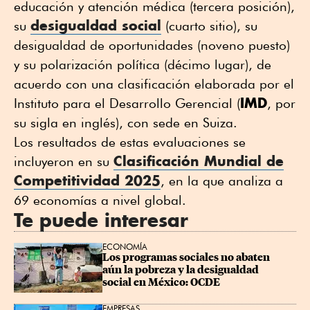
educación y atención médica (tercera posición),
desigualdad social
su
(cuarto sitio), su
desigualdad de oportunidades (noveno puesto)
y su polarización política (décimo lugar), de
acuerdo con una clasificación elaborada por el
IMD
Instituto para el Desarrollo Gerencial (
, por
su sigla en inglés), con sede en Suiza.
Los resultados de estas evaluaciones se
Clasificación Mundial de
incluyeron en su
Competitividad 2025
, en la que analiza a
69 economías a nivel global.
Te puede interesar
ECONOMÍA
Los programas sociales no abaten 
aún la pobreza y la desigualdad 
social en México: OCDE
EMPRESAS