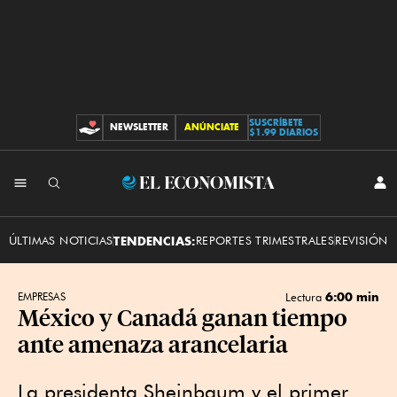
SUSCRÍBETE
NEWSLETTER
ANÚNCIATE
CONTRIBUCIONES
$1.99 DIARIOS
INI
El
SES
Economista
ÚLTIMAS NOTICIAS
TENDENCIAS:
REPORTES TRIMESTRALES
REVISIÓN 
6:00 min
EMPRESAS
Lectura
México y Canadá ganan tiempo
ante amenaza arancelaria
La presidenta Sheinbaum y el primer