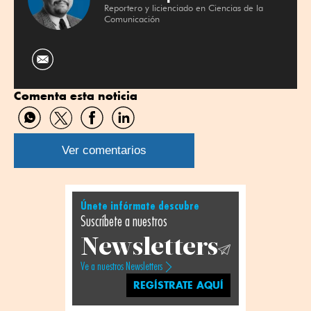
Reportero y licienciado en Ciencias de la
Comunicación
Comenta esta noticia
Compartir
Compartir
Compartir
Compartir
por
por
por
por
WhatsApp
Twitter
Facebook
Linkedin
Ver comentarios
Únete infórmate descubre
Suscríbete a nuestros
Newsletters
Ve a nuestros Newsletters
REGÍSTRATE AQUÍ