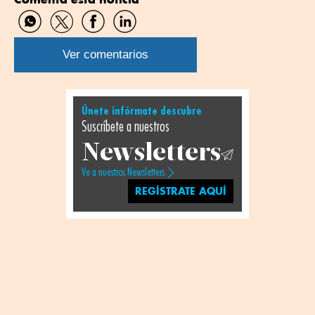
Compartir
Compartir
Compartir
Compartir
por
por
por
por
WhatsApp
Twitter
Facebook
Linkedin
Ver comentarios
Únete infórmate descubre
Suscríbete a nuestros
Newsletters
Ve a nuestros Newsletters
REGÍSTRATE AQUÍ