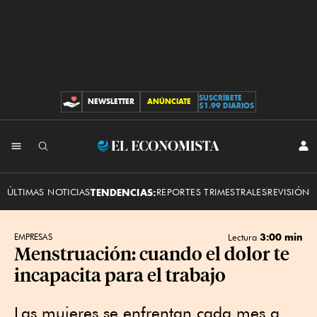
SUSCRÍBETE
NEWSLETTER
ANÚNCIATE
CONTRIBUCIONES
$1.99 DIARIOS
INI
El
SES
Economista
ÚLTIMAS NOTICIAS
TENDENCIAS:
REPORTES TRIMESTRALES
REVISIÓN 
3:00 min
EMPRESAS
Lectura
Menstruación: cuando el dolor te
incapacita para el trabajo
Las mujeres se enfrentan cada mes a