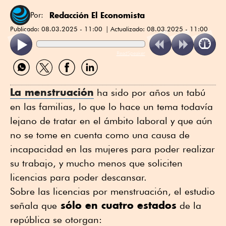
Redacción El Economista
Por:
Publicado:
08.03.2025 - 11:00
Actualizado:
08.03.2025 - 11:00
ReadSpeaker
Compartir
Compartir
Compartir
Compartir
por
por
por
por
WhatsApp
Twitter
Facebook
Linkedin
La menstruación
ha sido por años un tabú
en las familias, lo que lo hace un tema todavía
lejano de tratar en el ámbito laboral y que aún
no se tome en cuenta como una causa de
incapacidad en las mujeres para poder realizar
su trabajo, y mucho menos que soliciten
licencias para poder descansar.
Sobre las licencias por menstruación, el estudio
sólo en cuatro estados
señala que
de la
república se otorgan: