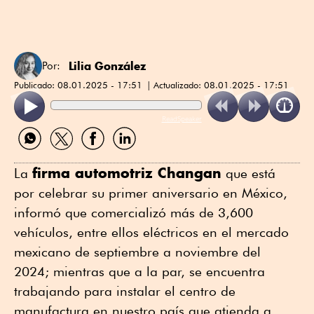
Lilia González
Por:
Publicado:
08.01.2025 - 17:51
Actualizado:
08.01.2025 - 17:51
ReadSpeaker
Compartir
Compartir
Compartir
Compartir
por
por
por
por
WhatsApp
Twitter
Facebook
Linkedin
firma automotriz Changan
La
que está
por celebrar su primer aniversario en México,
informó que comercializó más de 3,600
vehículos, entre ellos eléctricos en el mercado
mexicano de septiembre a noviembre del
2024; mientras que a la par, se encuentra
trabajando para instalar el centro de
manufactura en nuestro país que atienda a