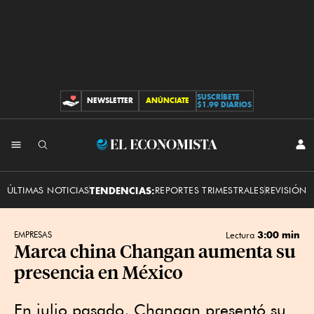
SUSCRÍBETE
NEWSLETTER
ANÚNCIATE
CONTRIBUCIONES
$1.99 DIARIOS
INI
El
SES
Economista
ÚLTIMAS NOTICIAS
TENDENCIAS:
REPORTES TRIMESTRALES
REVISIÓN 
3:00 min
EMPRESAS
Lectura
Marca china Changan aumenta su
presencia en México
En julio pasado, Changan presentó su