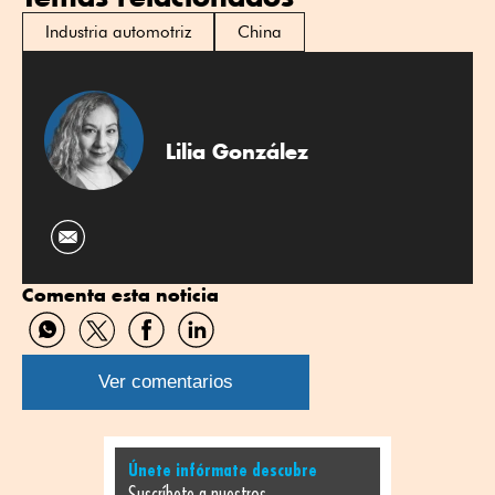
Industria automotriz
China
Lilia González
Comenta esta noticia
Compartir
Compartir
Compartir
Compartir
por
por
por
por
WhatsApp
Twitter
Facebook
Linkedin
Ver comentarios
Únete infórmate descubre