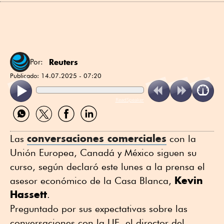
Reuters
Por:
Publicado:
14.07.2025 - 07:20
ReadSpeaker
Compartir
Compartir
Compartir
Compartir
por
por
por
por
WhatsApp
Twitter
Facebook
Linkedin
conversaciones comerciales
Las
con la
Unión Europea, Canadá y México siguen su
curso, según declaró este lunes a la prensa el
Kevin
asesor económico de la Casa Blanca,
Hassett
.
Preguntado por sus expectativas sobre las
conversaciones con la UE, el director del