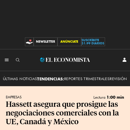
SUSCRÍBETE
NEWSLETTER
ANÚNCIATE
CONTRIBUCIONES
$1.99 DIARIOS
INI
El
SES
Economista
ÚLTIMAS NOTICIAS
TENDENCIAS:
REPORTES TRIMESTRALES
REVISIÓN 
1:00 min
EMPRESAS
Lectura
Hassett asegura que prosigue las
negociaciones comerciales con la
UE, Canadá y México