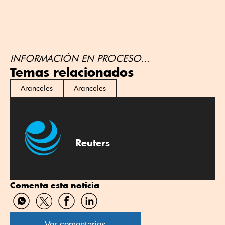
INFORMACIÓN EN PROCESO...
Temas relacionados
Aranceles
Aranceles
Reuters
Comenta esta noticia
Compartir
Compartir
Compartir
Compartir
por
por
por
por
WhatsApp
Twitter
Facebook
Linkedin
Ver comentarios