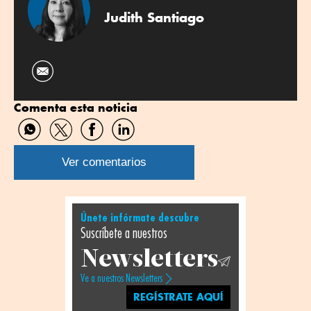
Judith Santiago
Comenta esta noticia
Compartir
Compartir
Compartir
Compartir
por
por
por
por
WhatsApp
Twitter
Facebook
Linkedin
Ver comentarios
Únete infórmate descubre
Suscríbete a nuestros
Newsletters
Ve a nuestros Newsletters
REGÍSTRATE AQUÍ