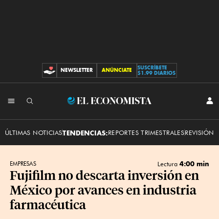
SUSCRÍBETE
NEWSLETTER
ANÚNCIATE
CONTRIBUCIONES
$1.99 DIARIOS
INI
El
SES
Economista
ÚLTIMAS NOTICIAS
TENDENCIAS:
REPORTES TRIMESTRALES
REVISIÓN 
4:00 min
EMPRESAS
Lectura
Fujifilm no descarta inversión en
México por avances en industria
farmacéutica