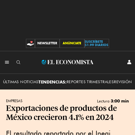
SUSCRÍBETE
NEWSLETTER
ANÚNCIATE
CONTRIBUCIONES
$1.99 DIARIOS
INI
El
SES
Economista
ÚLTIMAS NOTICIAS
TENDENCIAS:
REPORTES TRIMESTRALES
REVISIÓN 
3:00 min
EMPRESAS
Lectura
Exportaciones de productos de
México crecieron 4.1% en 2024
El resultado reportado por el Inegi