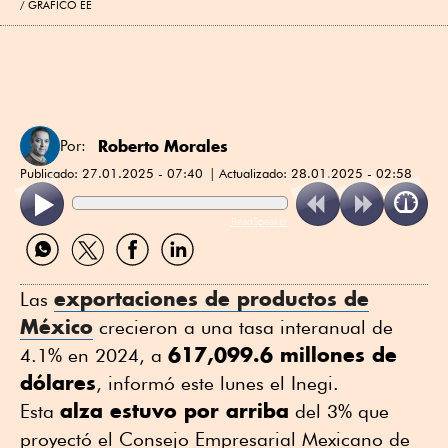
GRÁFICO EE
Roberto Morales
Por:
Publicado:
27.01.2025 - 07:40
Actualizado:
28.01.2025 - 02:58
ReadSpeaker
Compartir
Compartir
Compartir
Compartir
por
por
por
por
WhatsApp
Twitter
Facebook
Linkedin
exportaciones de productos de
Las
México
crecieron a una tasa interanual de
617,099.6 millones de
4.1% en 2024, a
dólares
, informó este lunes el Inegi.
alza estuvo por arriba
Esta
del 3% que
proyectó el Consejo Empresarial Mexicano de