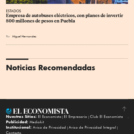
ESTADOS
Empresa de autobuses eléctricos, con planes de invertir 
800 millones de pesos en Puebla
Por
Miguel Hernandez
Noticias Recomendadas
Nuestros Sitios:
El Economista
El Empresario
Club El Economista
Subir
Publicidad:
Mediakit
Institucional:
Aviso de Privacidad
Aviso de Privacidad Integral
Contacto