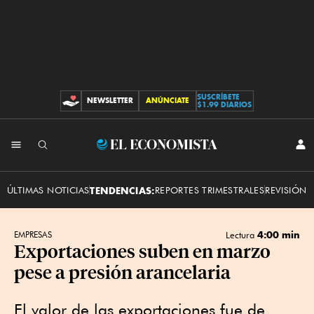
SUSCRÍBETE
NEWSLETTER
ANÚNCIATE
CONTRIBUCIONES
$1.99 DIARIOS
INI
El
SES
Economista
ÚLTIMAS NOTICIAS
TENDENCIAS:
REPORTES TRIMESTRALES
REVISIÓN 
4:00 min
EMPRESAS
Lectura
Exportaciones suben en marzo
pese a presión arancelaria
El valor de las exportaciones fue de