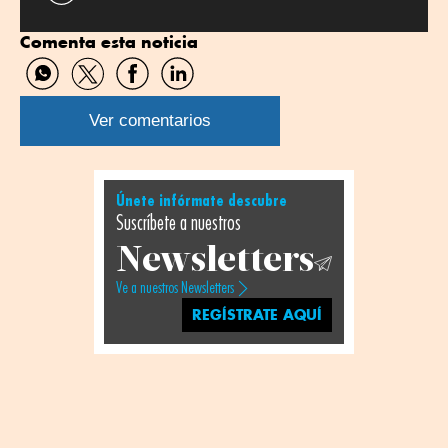
Comenta esta noticia
Compartir
Compartir
Compartir
Compartir
por
por
por
por
WhatsApp
Twitter
Facebook
Linkedin
Ver comentarios
Únete infórmate descubre
Suscríbete a nuestros
Newsletters
Ve a nuestros Newsletters
REGÍSTRATE AQUÍ