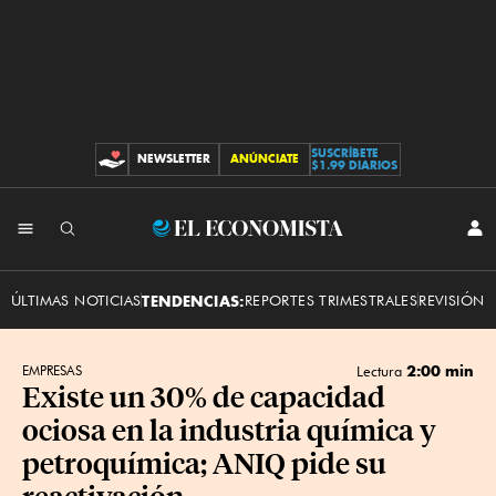
SUSCRÍBETE
NEWSLETTER
ANÚNCIATE
CONTRIBUCIONES
$1.99 DIARIOS
INI
El
SES
Economista
ÚLTIMAS NOTICIAS
TENDENCIAS:
REPORTES TRIMESTRALES
REVISIÓN 
2:00 min
EMPRESAS
Lectura
Existe un 30% de capacidad
ociosa en la industria química y
petroquímica; ANIQ pide su
reactivación