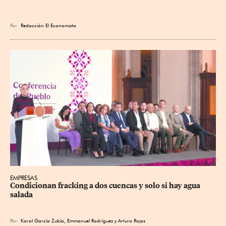
Por
Redacción El Economista
EMPRESAS
Condicionan fracking a dos cuencas y solo si hay agua 
salada
Por
Karol García Zubía
,
Emmanuel Rodríguez
y
Arturo Rojas