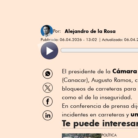
Alejandro de la Rosa
Por:
Publicado:
06.04.2026 - 13:02
Actualizado:
06.04.
Compartir
Cámara 
El presidente de la
por
(Canacar), Augusto Ramos, c
WhatsApp
Compartir
bloqueos de carreteras para 
por
Twitter
como el de la inseguridad.
Compartir
por
En conferencia de prensa dij
Facebook
Compartir
un
incidentes en carreteras y
por
Te puede interesa
Linkedin
POLÍTICA