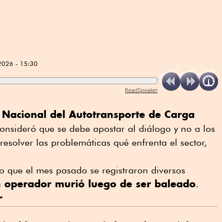
2026 - 15:30
ReadSpeaker
Nacional del Autotransporte de Carga
onsideró que se debe apostar al diálogo y no a los
resolver las problemáticas qué enfrenta el sector,
o que el mes pasado se registraron diversos
 operador murió luego de ser baleado
.
r