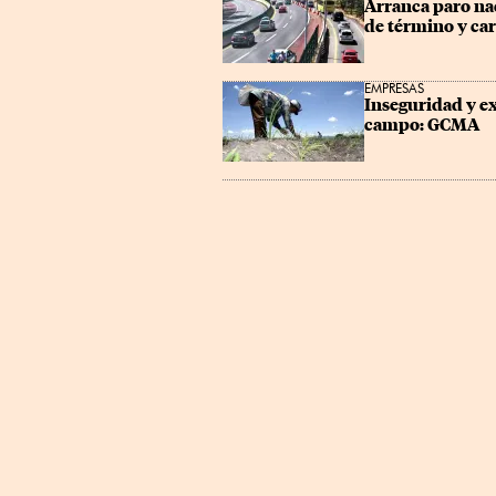
Arranca paro nac
de término y car
EMPRESAS
Inseguridad y ex
campo: GCMA