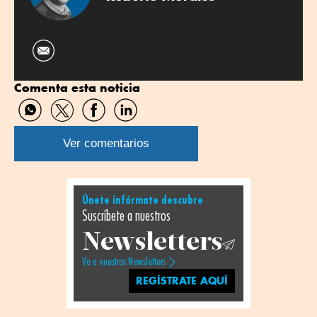
Comenta esta noticia
Compartir
Compartir
Compartir
Compartir
por
por
por
por
WhatsApp
Twitter
Facebook
Linkedin
Ver comentarios
Únete infórmate descubre
Suscríbete a nuestros
Newsletters
Ve a nuestros Newsletters
REGÍSTRATE AQUÍ