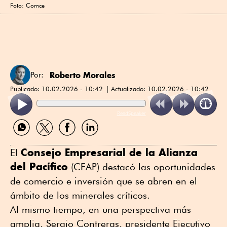
Foto: Comce
Roberto Morales
Por:
Publicado:
10.02.2026 - 10:42
Actualizado:
10.02.2026 - 10:42
ReadSpeaker
Compartir
Compartir
Compartir
Compartir
por
por
por
por
WhatsApp
Twitter
Facebook
Linkedin
Consejo Empresarial de la Alianza
El
del Pacífico
(CEAP) destacó las oportunidades
de comercio e inversión que se abren en el
ámbito de los minerales críticos.
Al mismo tiempo, en una perspectiva más
amplia, Sergio Contreras, presidente Ejecutivo