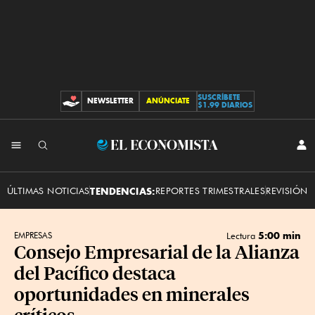
SUSCRÍBETE
NEWSLETTER
ANÚNCIATE
CONTRIBUCIONES
$1.99 DIARIOS
INI
El
SES
Economista
ÚLTIMAS NOTICIAS
TENDENCIAS:
REPORTES TRIMESTRALES
REVISIÓN 
5:00 min
EMPRESAS
Lectura
Consejo Empresarial de la Alianza
del Pacífico destaca
oportunidades en minerales
críticos