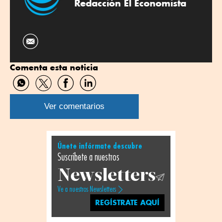
Redacción El Economista
Comenta esta noticia
Compartir
Compartir
Compartir
Compartir
por
por
por
por
WhatsApp
Twitter
Facebook
Linkedin
Ver comentarios
Únete infórmate descubre
Suscríbete a nuestros
Newsletters
Ve a nuestros Newsletters
REGÍSTRATE AQUÍ