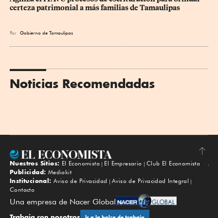
certeza patrimonial a más familias de Tamaulipas
Por
Gobierno de Tamaulipas
Noticias Recomendadas
Nuestros Sitios:
El Economista
El Empresario
Club El Economista
Subir
Publicidad:
Mediakit
Institucional:
Aviso de Privacidad
Aviso de Privacidad Integral
Contacto
Una empresa de Nacer Global
Trabaja con nosotros
Ir a la bolsa de trabajo