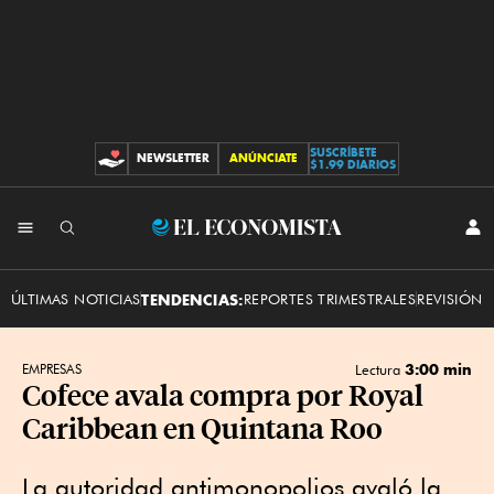
SUSCRÍBETE
NEWSLETTER
ANÚNCIATE
CONTRIBUCIONES
$1.99 DIARIOS
INI
El
SES
Economista
ÚLTIMAS NOTICIAS
TENDENCIAS:
REPORTES TRIMESTRALES
REVISIÓN 
3:00 min
EMPRESAS
Lectura
Cofece avala compra por Royal
Caribbean en Quintana Roo
La autoridad antimonopolios avaló la