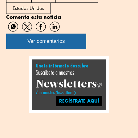
Estados Unidos
Comenta esta noticia
Compartir
Compartir
Compartir
Compartir
por
por
por
por
WhatsApp
Twitter
Facebook
Linkedin
Ver comentarios
Únete infórmate descubre
Suscríbete a nuestros
Newsletters
Ve a nuestros Newsletters
REGÍSTRATE AQUÍ