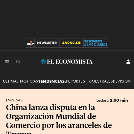
SUSCRÍBETE
NEWSLETTER
ANÚNCIATE
CONTRIBUCIONES
$1.99 DIARIOS
INI
El
SES
Economista
ÚLTIMAS NOTICIAS
TENDENCIAS:
REPORTES TRIMESTRALES
REVISIÓN 
2:00 min
EMPRESAS
Lectura
China lanza disputa en la
Organización Mundial de
Comercio por los aranceles de
Trump