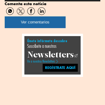
Comenta esta noticia
Compartir
Compartir
Compartir
Compartir
por
por
por
por
WhatsApp
Twitter
Facebook
Linkedin
Ver comentarios
Únete infórmate descubre
Suscríbete a nuestros
Newsletters
Ve a nuestros Newsletters
REGÍSTRATE AQUÍ