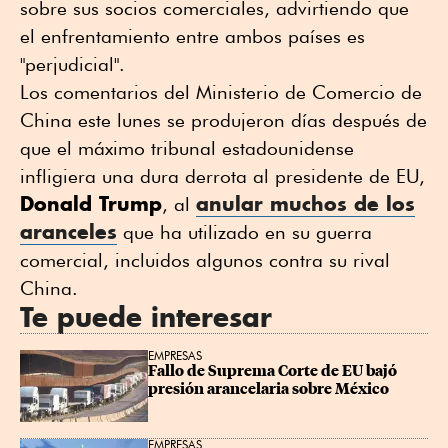
sobre sus socios comerciales, advirtiendo que
el enfrentamiento entre ambos países es
"perjudicial".
Los comentarios ⁠del Ministerio de Comercio de
China ⁠este lunes se produjeron días después de
que el máximo tribunal estadounidense
infligiera una dura derrota al presidente de EU,
Donald Trump
anular muchos de los
, al
aranceles
que ha utilizado en su guerra
comercial, incluidos algunos contra su rival
China.
Te puede interesar
EMPRESAS
Fallo de Suprema Corte de EU bajó 
presión arancelaria sobre México
EMPRESAS