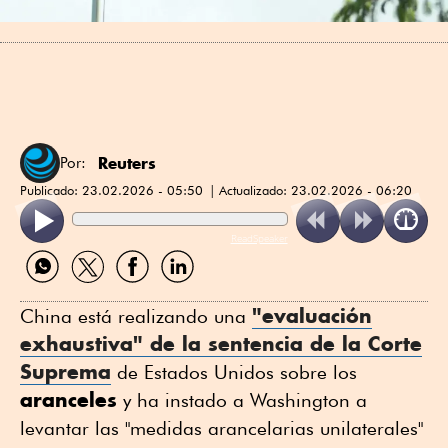
Reuters
Por:
Publicado:
23.02.2026 - 05:50
Actualizado:
23.02.2026 - 06:20
ReadSpeaker
Compartir
Compartir
Compartir
Compartir
por
por
por
por
WhatsApp
Twitter
Facebook
Linkedin
"evaluación
China está realizando una
exhaustiva" de la sentencia de ⁠la Corte
Suprema
de Estados Unidos sobre los
aranceles
y ha instado a Washington a
levantar las "medidas arancelarias unilaterales"