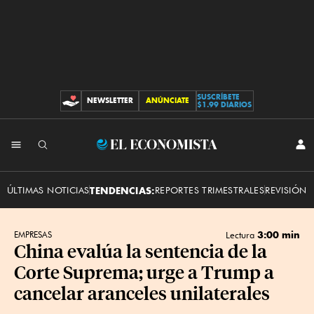
SUSCRÍBETE
NEWSLETTER
ANÚNCIATE
CONTRIBUCIONES
$1.99 DIARIOS
INI
El
SES
Economista
ÚLTIMAS NOTICIAS
TENDENCIAS:
REPORTES TRIMESTRALES
REVISIÓN 
3:00 min
EMPRESAS
Lectura
China evalúa la sentencia de la
Corte Suprema; urge a Trump a
cancelar aranceles unilaterales