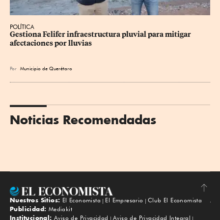
POLÍTICA
Gestiona Felifer infraestructura pluvial para mitigar 
afectaciones por lluvias
Por
Municipio de Querétaro
Noticias Recomendadas
Nuestros Sitios:
El Economista
El Empresario
Club El Economista
Subir
Publicidad:
Mediakit
Institucional:
Aviso de Privacidad
Aviso de Privacidad Integral