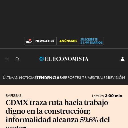
SUSCRÍBETE
NEWSLETTER
ANÚNCIATE
CONTRIBUCIONES
$1.99 DIARIOS
INI
El
SES
Economista
ÚLTIMAS NOTICIAS
TENDENCIAS:
REPORTES TRIMESTRALES
REVISIÓN 
3:00 min
EMPRESAS
Lectura
CDMX traza ruta hacia trabajo
digno en la construcción;
informalidad alcanza 59.6% del
sector