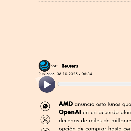
Reuters
Por:
Publicado:
06.10.2025 - 06:34
Compartir
AMD
anunció este lunes que 
por
OpenAI
en un acuerdo pluri
WhatsApp
Compartir
decenas de miles de millone
por
Twitter
opción de comprar hasta cer
Compartir