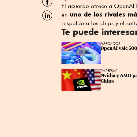
por
El acuerdo ofrece a OpenAI 
Facebook
Compartir
uno de los rivales m
en
por
respaldo a los chips y el so
Linkedin
Te puede interesa
MERCADOS
OpenAI vale 500
EMPRESAS
Nvidia y AMD pag
China