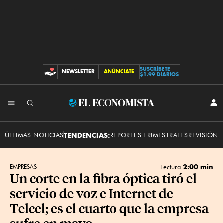
SUSCRÍBETE
NEWSLETTER
ANÚNCIATE
CONTRIBUCIONES
$1.99 DIARIOS
INI
El
SES
Economista
ÚLTIMAS NOTICIAS
TENDENCIAS:
REPORTES TRIMESTRALES
REVISIÓN 
2:00 min
EMPRESAS
Lectura
Un corte en la fibra óptica tiró el
servicio de voz e Internet de
Telcel; es el cuarto que la empresa
sufre en mayo