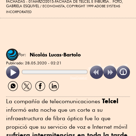
FACHADAS - 01MARZO2015-FACHADA DE TELCEL E INBURSA.. FOTO,
GABRIELA ESQUIVEL
ECONOMISTA, COPYRIGHT 1999 ADOBE SYSTEMS
INCORPORATED
Nicolás Lucas-Bartolo
Por:
Publicado:
28.05.2020 - 02:21
ReadSpeaker
Compartir
Compartir
Compartir
Compartir
por
por
por
por
WhatsApp
Twitter
Facebook
Linkedin
Telcel
La compañía de telecomunicaciones
informó esta noche que un corte a su
infraestructura de fibra óptica fue lo que
propició que su servicio de voz e Internet móvil
sufriera intermitencias en toda la tarde