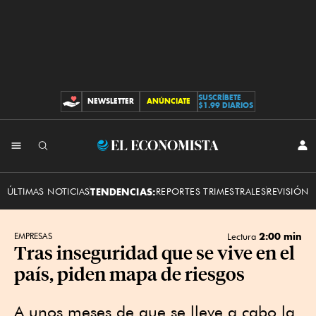
SUSCRÍBETE
NEWSLETTER
ANÚNCIATE
CONTRIBUCIONES
$1.99 DIARIOS
INI
El
SES
Economista
ÚLTIMAS NOTICIAS
TENDENCIAS:
REPORTES TRIMESTRALES
REVISIÓN 
2:00 min
EMPRESAS
Lectura
Tras inseguridad que se vive en el
país, piden mapa de riesgos
A unos meses de que se lleve a cabo la