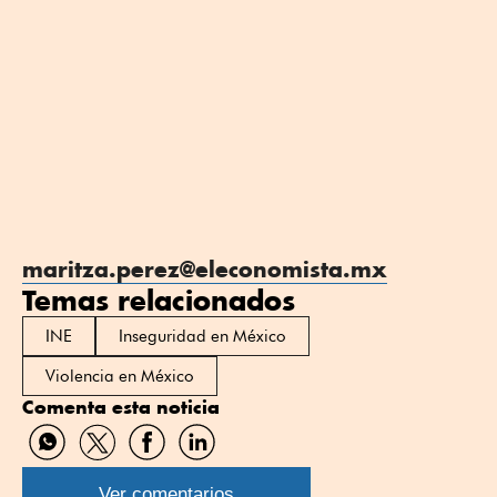
maritza.perez@eleconomista.mx
Temas relacionados
INE
Inseguridad en México
Violencia en México
Comenta esta noticia
Compartir
Compartir
Compartir
Compartir
por
por
por
por
WhatsApp
Twitter
Facebook
Linkedin
Ver comentarios