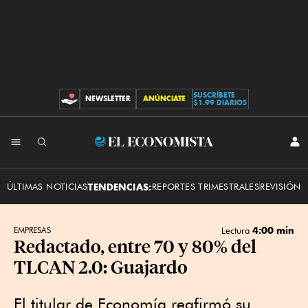
SUSCRÍBETE
NEWSLETTER
ANÚNCIATE
CONTRIBUCIONES
$1.99 DIARIOS
INI
El
SES
Economista
ÚLTIMAS NOTICIAS
TENDENCIAS:
REPORTES TRIMESTRALES
REVISIÓN 
4:00 min
EMPRESAS
Lectura
Redactado, entre 70 y 80% del
TLCAN 2.0: Guajardo
El titular de Economía reafirmó su