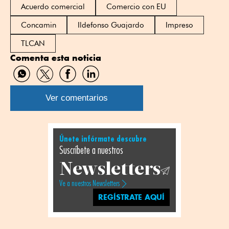
Acuerdo comercial
Comercio con EU
Concamin
Ildefonso Guajardo
Impreso
TLCAN
Comenta esta noticia
Compartir
Compartir
Compartir
Compartir
por
por
por
por
WhatsApp
Twitter
Facebook
Linkedin
Ver comentarios
Únete infórmate descubre
Suscríbete a nuestros
Newsletters
Ve a nuestros Newsletters
REGÍSTRATE AQUÍ