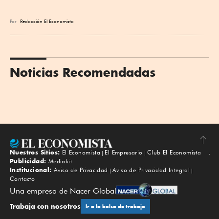
Por
Redacción El Economista
Noticias Recomendadas
Nuestros Sitios:
El Economista
El Empresario
Club El Economista
Subir
Publicidad:
Mediakit
Institucional:
Aviso de Privacidad
Aviso de Privacidad Integral
Contacto
Una empresa de Nacer Global
Trabaja con nosotros
Ir a la bolsa de trabajo