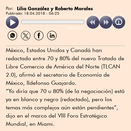
Lilia González y Roberto Morales
Por:
Publicado:
18.04.2018 - 06:25
ReadSpeaker
Compartir
Compartir
Compartir
Compartir
por
por
por
por
WhatsApp
Twitter
Facebook
Linkedin
México, Estados Unidos y Canadá han
redactado entre 70 y 80% del nuevo Tratado de
Libre Comercio de América del Norte (TLCAN
2.0), afirmó el secretario de Economía de
México, Ildefonso Guajardo.
“Yo diría que 70 u 80% (de la negociación) está
ya en blanco y negro (redactado), pero los
temas más complejos aún están pendientes”,
dijo en el marco del VIII Foro Estratégico
Mundial, en Miami.