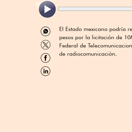
Compartir
El Estado mexicano podría 
por
pesos por la licitación de 1
WhatsApp
Compartir
Federal de Telecomunicacione
por
Twitter
de radiocomunicación.
Compartir
por
Facebook
Compartir
por
Linkedin