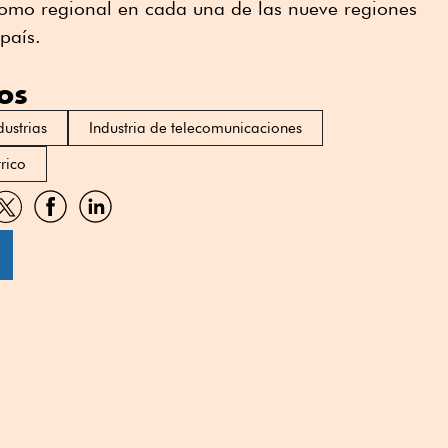
como regional en cada una de las nueve regiones
país.
os
dustrias
Industria de telecomunicaciones
trico
artir
Compartir
Compartir
Compartir
por
por
por
sApp
Twitter
Facebook
Linkedin