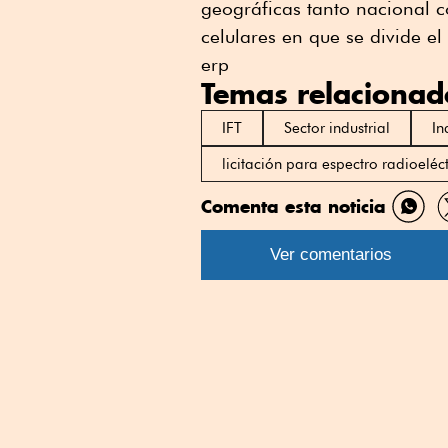
geográficas tanto nacional 
celulares en que se divide el 
erp
Temas relacionad
IFT
Sector industrial
In
licitación para espectro radioeléc
Comenta esta noticia
Comp
por
Ver comentarios
What