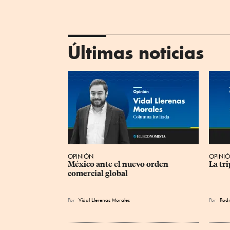
Últimas noticias
OPINIÓN
OPINI
México ante el nuevo orden 
La tr
comercial global
Por
Vidal Llerenas Morales
Por
Rodr