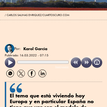
CARLOS SALINAS ENRIQUEZ/CUARTOSCURO.COM
Karol García
Por:
Publicado:
16.03.2022 - 07:15
ReadSpeaker
Compartir
Compartir
Compartir
Compartir
por
por
por
por
WhatsApp
Twitter
Facebook
Linkedin
El tema que está viviendo hoy
Europa y en particular España no
tiene que ver con el modelo de