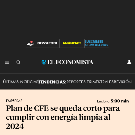
SUSCRÍBETE
NEWSLETTER
ANÚNCIATE
CONTRIBUCIONES
$1.99 DIARIOS
INI
El
SES
Economista
ÚLTIMAS NOTICIAS
TENDENCIAS:
REPORTES TRIMESTRALES
REVISIÓN 
5:00 min
EMPRESAS
Lectura
Plan de CFE se queda corto para
cumplir con energía limpia al
2024