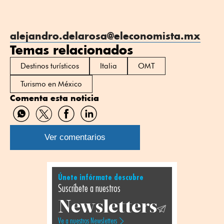
alejandro.delarosa@eleconomista.mx
Temas relacionados
Destinos turísticos
Italia
OMT
Turismo en México
Comenta esta noticia
Compartir
Compartir
Compartir
Compartir
por
por
por
por
WhatsApp
Twitter
Facebook
Linkedin
Ver comentarios
Únete infórmate descubre
Suscríbete a nuestros
Newsletters
Ve a nuestros Newsletters