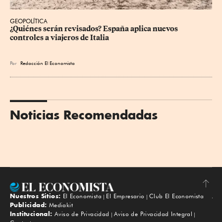
GEOPOLÍTICA
¿Quiénes serán revisados? España aplica nuevos 
controles a viajeros de Italia
Por
Redacción El Economista
Noticias Recomendadas
Nuestros Sitios:
El Economista
El Empresario
Club El Economista
Subir
Publicidad:
Mediakit
Institucional:
Aviso de Privacidad
Aviso de Privacidad Integral