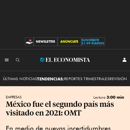
SUSCRÍBETE
NEWSLETTER
ANÚNCIATE
CONTRIBUCIONES
$1.99 DIARIOS
INI
El
SES
Economista
ÚLTIMAS NOTICIAS
TENDENCIAS:
REPORTES TRIMESTRALES
REVISIÓN 
3:00 min
EMPRESAS
Lectura
México fue el segundo país más
visitado en 2021: OMT
En medio de nuevas incertidumbres