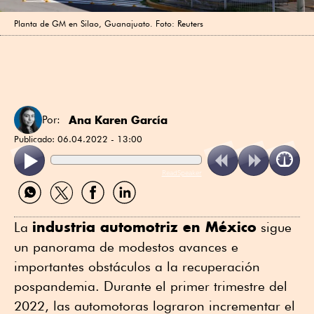
Planta de GM en Silao, Guanajuato. Foto: Reuters
Ana Karen García
Por:
Publicado:
06.04.2022 - 13:00
ReadSpeaker
Compartir
Compartir
Compartir
Compartir
por
por
por
por
WhatsApp
Twitter
Facebook
Linkedin
industria automotriz en México
La
sigue
un panorama de modestos avances e
importantes obstáculos a la recuperación
pospandemia. Durante el primer trimestre del
2022, las automotoras lograron incrementar el