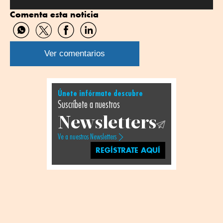
por
por
Comenta esta noticia
Twitter
Linkedin
Compartir
Compartir
Compartir
Compartir
por
por
por
por
WhatsApp
Twitter
Facebook
Linkedin
Ver comentarios
Únete infórmate descubre
Suscríbete a nuestros
Newsletters
Ve a nuestros Newsletters
REGÍSTRATE AQUÍ