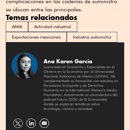
complicaciones en las cadenas de suministro
se ubican entre las principales.
Temas relacionados
AMIA
Actividad industrial
Exportaciones mexicanas
Industria automotriz
Ana Karen García
Licenciada en Economía y Especialista en el
Género en la Economía por la Universidad
Nacional Autónoma de México (UNAM). Ha
complementado su formación con estudios en
Periodismo Incluyente y de Derechos
Humanos en la International Women’s Media
Foundation. Actualmente es coconductora del
podcast Futuro 2050 de El Economista,
donde se exploran temáticas sobre
tecnología, ciencia y sociedad.
Compartir
Compartir