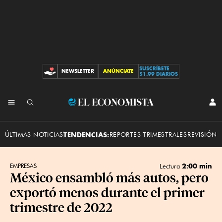
SUSCRÍBETE
NEWSLETTER
ANÚNCIATE
CONTRIBUCIONES
$1.99 DIARIOS
INI
El
SES
Economista
ÚLTIMAS NOTICIAS
TENDENCIAS:
REPORTES TRIMESTRALES
REVISIÓN 
2:00 min
EMPRESAS
Lectura
México ensambló más autos, pero
exportó menos durante el primer
trimestre de 2022