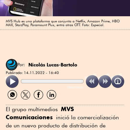
MVS Hub es una plataforma que conjunta a Netflix, Amazon Prime, HBO
MAX, StarzPlay, Paramount Plus, entra otras OTT. Foto: Especial.
Nicolás Lucas-Bartolo
Por:
Publicado:
14.11.2022 - 16:40
ReadSpeaker
Compartir
Compartir
Compartir
Compartir
por
por
por
por
WhatsApp
Twitter
Facebook
Linkedin
MVS
El grupo multimedios
Comunicaciones
inició la comercialización
de un nuevo producto de distribución de