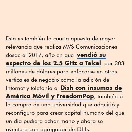
Esta es también la cuarta apuesta de mayor
relevancia que realiza MVS Comunicaciones
vendió su
desde el 2017, año en que
espectro de los 2.5 GHz a Telcel
por 303
millones de dólares para enfocarse en otras
verticales de negocio como la adición de
Dish con insumos de
Internet y telefonía a
América Móvil y FreedomPop
; también a
la compra de una universidad que adquirió y
reconfiguró para crear capital humano del que
un día pudiera echar mano y ahora se
aventura con agregador de OTTs.