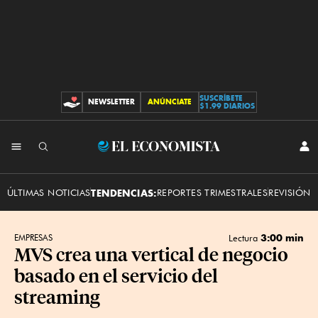
SUSCRÍBETE
NEWSLETTER
ANÚNCIATE
CONTRIBUCIONES
$1.99 DIARIOS
INI
El
SES
Economista
ÚLTIMAS NOTICIAS
TENDENCIAS:
REPORTES TRIMESTRALES
REVISIÓN 
3:00 min
EMPRESAS
Lectura
MVS crea una vertical de negocio
basado en el servicio del
streaming