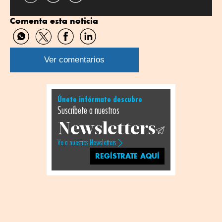
por
por
Comenta esta noticia
Twitter
Linkedin
Compartir
Compartir
Compartir
Compartir
por
por
por
por
WhatsApp
Twitter
Facebook
Linkedin
Ver comentarios
Únete infórmate descubre
Suscríbete a nuestros
Newsletters
Ve a nuestros Newsletters
REGÍSTRATE AQUÍ