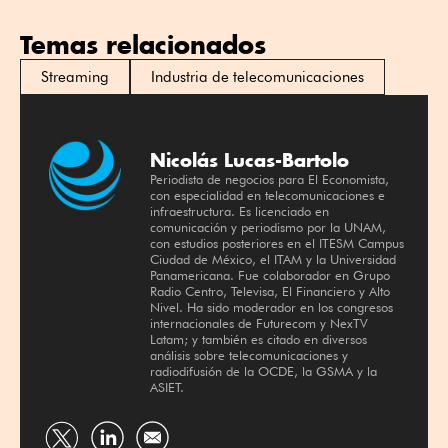
Temas relacionados
Streaming
Industria de telecomunicaciones
Nicolás Lucas-Bartolo
Periodista de negocios para El Economista,
con especialidad en telecomunicaciones e
infraestructura. Es licenciado en
comunicación y periodismo por la UNAM,
con estudios posteriores en el ITESM Campus
Ciudad de México, el ITAM y la Universidad
Panamericana. Fue colaborador en Grupo
Radio Centro, Televisa, El Financiero y Alto
Nivel. Ha sido moderador en los congresos
internacionales de Futurecom y NexTV
Latam; y también es citado en diversos
análisis sobre telecomunicaciones y
radiodifusión de la OCDE, la GSMA y la
ASIET.
Compartir
Compartir