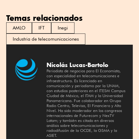
Temas relacionados
AMLO
IFT
Inegi
Industria de telecomunicaciones
Nicolás Lucas-Bartolo
Periodista de negocios para El Economista,
con especialidad en telecomunicaciones e
infraestructura. Es licenciado en
comunicación y periodismo por la UNAM,
con estudios posteriores en el ITESM Campus
Ciudad de México, el ITAM y la Universidad
Panamericana. Fue colaborador en Grupo
Radio Centro, Televisa, El Financiero y Alto
Nivel. Ha sido moderador en los congresos
internacionales de Futurecom y NexTV
Latam; y también es citado en diversos
análisis sobre telecomunicaciones y
radiodifusión de la OCDE, la GSMA y la
ASIET.