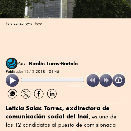
Foto EE: Zulleyka Hoyo
Nicolás Lucas-Bartolo
Por:
Publicado:
12.12.2018 - 01:45
ReadSpeaker
Compartir
Compartir
Compartir
Compartir
por
por
por
por
WhatsApp
Twitter
Facebook
Linkedin
Leticia Salas Torres, exdirectora de
comunicación social del Inai
, es una de
los 12 candidatos al puesto de comisionada