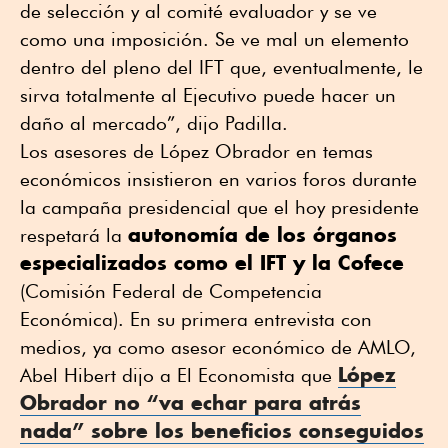
de selección y al comité evaluador y se ve
como una imposición. Se ve mal un elemento
dentro del pleno del IFT que, eventualmente, le
sirva totalmente al Ejecutivo puede hacer un
daño al mercado”, dijo Padilla.
Los asesores de López Obrador en temas
económicos insistieron en varios foros durante
la campaña presidencial que el hoy presidente
autonomía de los órganos
respetará la
especializados como el IFT y la Cofece
(Comisión Federal de Competencia
Económica). En su primera entrevista con
medios, ya como asesor económico de AMLO,
López
Abel Hibert dijo a El Economista que
Obrador no “va echar para atrás
nada” sobre los beneficios conseguidos