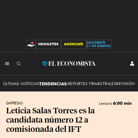
SUSCRÍBETE
NEWSLETTER
ANÚNCIATE
CONTRIBUCIONES
$1.99 DIARIOS
INI
El
SES
Economista
ÚLTIMAS NOTICIAS
TENDENCIAS:
REPORTES TRIMESTRALES
REVISIÓN 
6:00 min
EMPRESAS
Lectura
Leticia Salas Torres es la
candidata número 12 a
comisionada del IFT