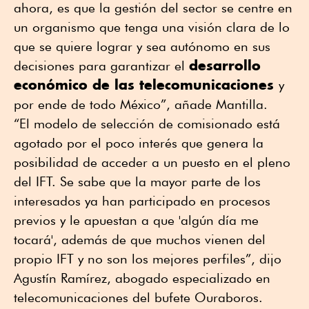
ahora, es que la gestión del sector se centre en
un organismo que tenga una visión clara de lo
que se quiere lograr y sea autónomo en sus
desarrollo
decisiones para garantizar el
económico de las telecomunicaciones
y
por ende de todo México”, añade Mantilla.
“El modelo de selección de comisionado está
agotado por el poco interés que genera la
posibilidad de acceder a un puesto en el pleno
del IFT. Se sabe que la mayor parte de los
interesados ya han participado en procesos
previos y le apuestan a que 'algún día me
tocará', además de que muchos vienen del
propio IFT y no son los mejores perfiles”, dijo
Agustín Ramírez, abogado especializado en
telecomunicaciones del bufete Ouraboros.