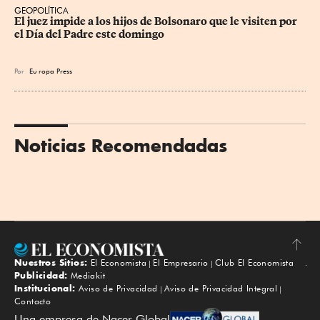
GEOPOLÍTICA
El juez impide a los hijos de Bolsonaro que le visiten por 
el Día del Padre este domingo
Por
Eu
ropa Press
Noticias Recomendadas
Nuestros Sitios:
El Economista
El Empresario
Club El Economista
Subir
Publicidad:
Mediakit
Institucional:
Aviso de Privacidad
Aviso de Privacidad Integral
Contacto
Una empresa de Nacer Global