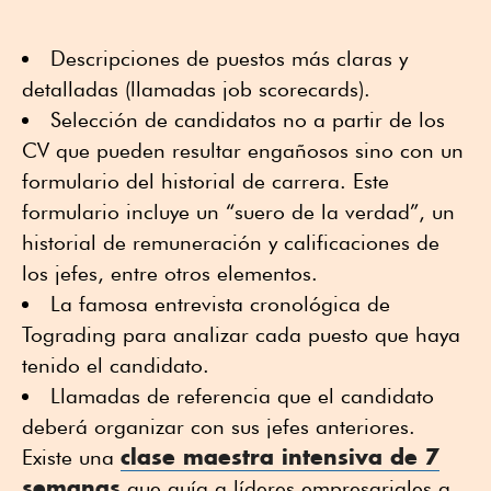
Descripciones de puestos más claras y
detalladas (llamadas job scorecards).
Selección de candidatos no a partir de los
CV que pueden resultar engañosos sino con un
formulario del historial de carrera. Este
formulario incluye un “suero de la verdad”, un
historial de remuneración y calificaciones de
los jefes, entre otros elementos.
La famosa entrevista cronológica de
Tograding para analizar cada puesto que haya
tenido el candidato.
Llamadas de referencia que el candidato
deberá organizar con sus jefes anteriores.
clase maestra intensiva de 7
Existe una
semanas
que guía a líderes empresariales a