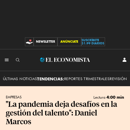
SUSCRÍBETE
NEWSLETTER
ANÚNCIATE
CONTRIBUCIONES
$1.99 DIARIOS
INI
El
SES
Economista
ÚLTIMAS NOTICIAS
TENDENCIAS:
REPORTES TRIMESTRALES
REVISIÓN 
4:00 min
EMPRESAS
Lectura
"La pandemia deja desafíos en la
gestión del talento": Daniel
Marcos