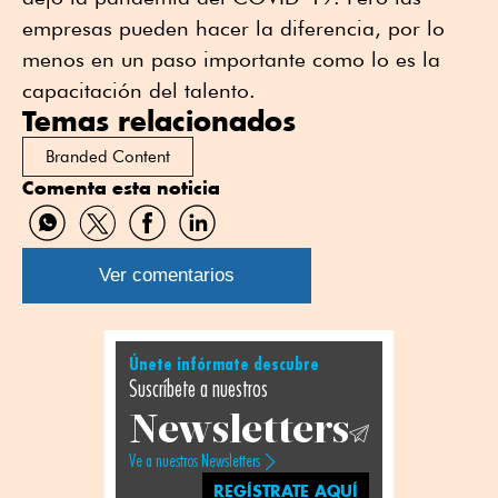
empresas pueden hacer la diferencia, por lo
menos en un paso importante como lo es la
capacitación del talento.
Temas relacionados
Branded Content
Comenta esta noticia
Compartir
Compartir
Compartir
Compartir
por
por
por
por
WhatsApp
Twitter
Facebook
Linkedin
Ver comentarios
Únete infórmate descubre
Suscríbete a nuestros
Newsletters
Ve a nuestros Newsletters
REGÍSTRATE AQUÍ