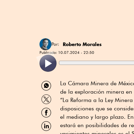
Roberto Morales
Por:
Publicado:
10.07.2024 - 22:50
Compartir
La Cámara Minera de México 
por
de la exploración minera en 
WhatsApp
Compartir
“La Reforma a la Ley Minera
por
Twitter
disposiciones que se consider
Compartir
por
el mediano y largo plazo. En
Facebook
Compartir
estará en posibilidades de re
por
yacimientos minerales es el 