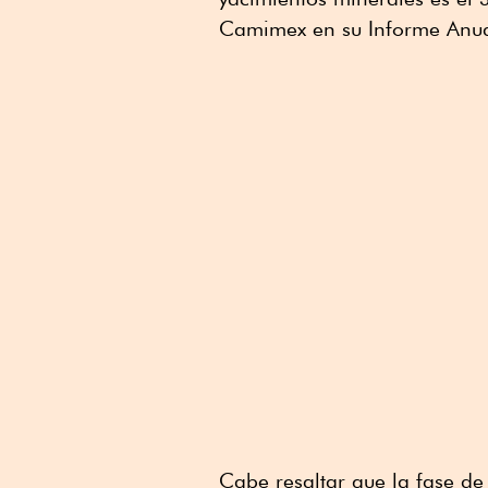
Linkedin
Camimex en su Informe Anu
Cabe resaltar que la fase de