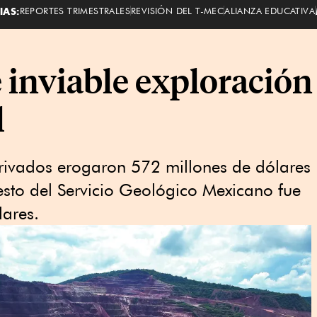
IAS:
REPORTES TRIMESTRALES
REVISIÓN DEL T-MEC
ALIANZA EDUCATIVA
inviable exploración
l
privados erogaron 572 millones de dólares
esto del Servicio Geológico Mexicano fue
lares.