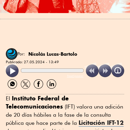
Nicolás Lucas-Bartolo
Por:
Publicado:
27.05.2024 - 13:49
ReadSpeaker
Compartir
Compartir
Compartir
Compartir
por
por
por
por
WhatsApp
Twitter
Facebook
Linkedin
Instituto Federal de
El
Telecomunicaciones
(IFT) valora una adición
de 20 días hábiles a la fase de la consulta
Licitación IFT-12
pública que hace parte de la