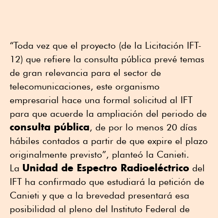
“Toda vez que el proyecto (de la Licitación IFT-
12) que refiere la consulta pública prevé temas
de gran relevancia para el sector de
telecomunicaciones, este organismo
empresarial hace una formal solicitud al IFT
para que acuerde la ampliación del periodo de
consulta pública
, de por lo menos 20 días
hábiles contados a partir de que expire el plazo
originalmente previsto”, planteó la Canieti.
Unidad de Espectro Radioeléctrico
La
del
IFT ha confirmado que estudiará la petición de
Canieti y que a la brevedad presentará esa
posibilidad al pleno del Instituto Federal de