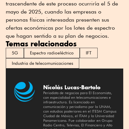
trascendente de este proceso ocurriría el 5 de
mayo de 2025, cuando las empresas o
personas físicas interesadas presenten sus
ofertas económicas por los lotes de espectro
que hagan sentido a su plan de negocios.
Temas relacionados
5G
Espectro radioeléctrico
IFT
Industria de telecomunicaciones
Nicolás Lucas-Bartolo
Periodista de negocios para El Economista,
con especialidad en telecomunicaciones e
infraestructura. Es licenciado en
comunicación y periodismo por la UNAM,
con estudios posteriores en el ITESM Campus
Ciudad de México, el ITAM y la Universidad
Panamericana. Fue colaborador en Grupo
Radio Centro, Televisa, El Financiero y Alto