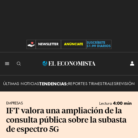
SUSCRÍBETE
NEWSLETTER
ANÚNCIATE
CONTRIBUCIONES
$1.99 DIARIOS
INI
El
SES
Economista
ÚLTIMAS NOTICIAS
TENDENCIAS:
REPORTES TRIMESTRALES
REVISIÓN 
4:00 min
EMPRESAS
Lectura
IFT valora una ampliación de la
consulta pública sobre la subasta
de espectro 5G