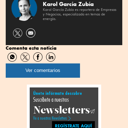
Karol García Zubía
Karol García Zubía es reportera de Empresas
y Negocios, especializada en temas de
energía.
Compartir
por
Comenta esta noticia
Twitter
Compartir
Compartir
Compartir
Compartir
por
por
por
por
WhatsApp
Twitter
Facebook
Linkedin
Ver comentarios
Únete infórmate descubre
Suscríbete a nuestros
Newsletters
Ve a nuestros Newsletters
REGÍSTRATE AQUÍ