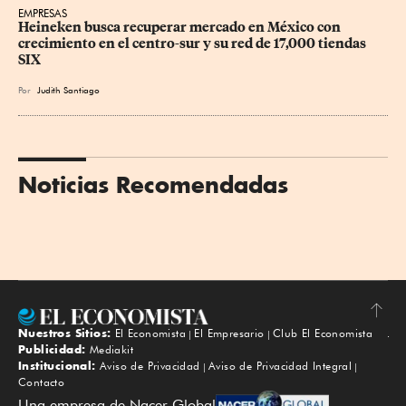
EMPRESAS
Heineken busca recuperar mercado en México con 
crecimiento en el centro-sur y su red de 17,000 tiendas 
SIX
Por
Judith Santiago
Noticias Recomendadas
Nuestros Sitios:
El Economista
El Empresario
Club El Economista
Subir
Publicidad:
Mediakit
Institucional:
Aviso de Privacidad
Aviso de Privacidad Integral
Contacto
Una empresa de Nacer Global