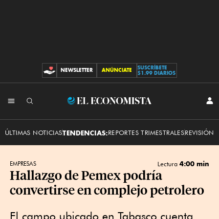
SUSCRÍBETE
NEWSLETTER
ANÚNCIATE
CONTRIBUCIONES
$1.99 DIARIOS
INI
El
SES
Economista
ÚLTIMAS NOTICIAS
TENDENCIAS:
REPORTES TRIMESTRALES
REVISIÓN 
4:00 min
EMPRESAS
Lectura
Hallazgo de Pemex podría
convertirse en complejo petrolero
El campo ubicado en Tabasco cuenta