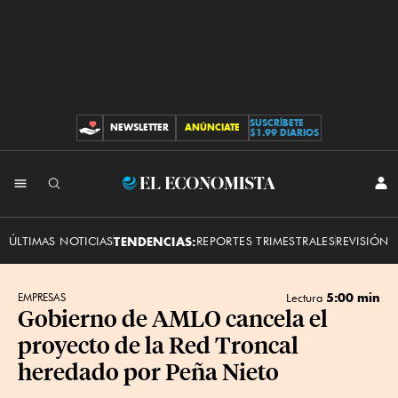
SUSCRÍBETE
NEWSLETTER
ANÚNCIATE
CONTRIBUCIONES
$1.99 DIARIOS
INI
El
SES
Economista
ÚLTIMAS NOTICIAS
TENDENCIAS:
REPORTES TRIMESTRALES
REVISIÓN 
5:00 min
EMPRESAS
Lectura
Gobierno de AMLO cancela el
proyecto de la Red Troncal
heredado por Peña Nieto