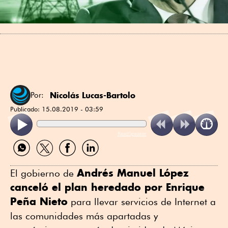
Nicolás Lucas-Bartolo
Por:
Publicado:
15.08.2019 - 03:59
ReadSpeaker
Compartir
Compartir
Compartir
Compartir
por
por
por
por
WhatsApp
Twitter
Facebook
Linkedin
Andrés Manuel López
El gobierno de
canceló el plan heredado por Enrique
Peña Nieto
para llevar servicios de Internet a
las comunidades más apartadas y